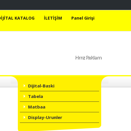
DİJİTAL KATALOG
İLETİŞİM
Panel Girişi
Hmz Reklam
Dijital-Baski
Tabela
A+
A
Matbaa
Display-Urunler