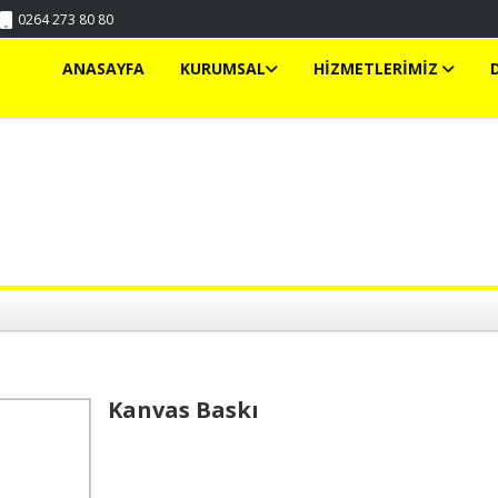
0264 273 80 80
ANASAYFA
KURUMSAL
HİZMETLERİMİZ
Kanvas Baskı