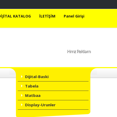
DİJİTAL KATALOG
İLETİŞİM
Panel Girişi
Hmz Reklam
Dijital-Baski
Tabela
A+
A
Matbaa
Display-Urunler